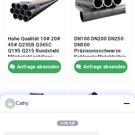
Werksbesichtigung
Qualitätskontrolle
Hohe Qualität 10# 20#
DN100 DN200 DN250
45# Q235B Q345C
DN500
Q195 Q215 Rundstahl
Präzisionsschwarze
Kontakt mit uns
Milchstahl nahtlose
Kohlenstoffstahlröhre
Rohre für Flüssigkeit
Astm a106 Gr.A/B
Anfrage absenden
Anfrage absenden
Neuigkeiten
Rechtssachen
Cathy
Bitte um ein Angebot
4:36 AM
Blatt-Edelstahl