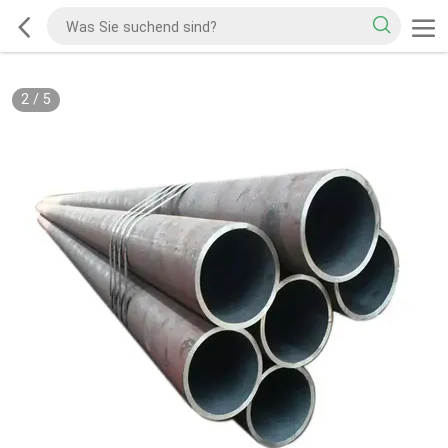
2
/
5