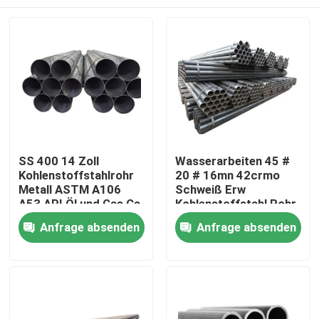
SS 400 14 Zoll
Wasserarbeiten 45 #
Kohlenstoffstahlrohr
20 # 16mn 42crmo
Metall ASTM A106
Schweiß Erw
A53 API Öl und Gas Cs
Kohlenstoffstahl Rohr
nahtloses Rohr
heiß verkaufen
Zu Hause
Anfrage absenden
Anfrage absenden
Produkte
Über uns