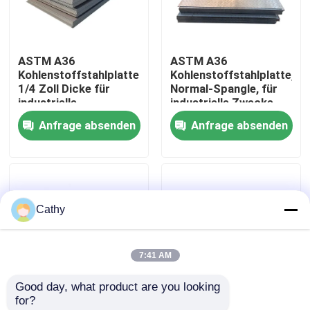
Werksbesichtigung
ASTM A36
ASTM A36
Kohlenstoffstahlplatte
Kohlenstoffstahlplatte,
Qualitätskontrolle
1/4 Zoll Dicke für
Normal-Spangle, für
industrielle
industrielle Zwecke
Verwendung
Anfrage absenden
Anfrage absenden
Kontakt mit uns
Neuigkeiten
Cathy
Rechtssachen
7:41 AM
Bitte um ein Angebot
Good day, what product are you looking 
for?
Blatt-Edelstahl
Hohe Festigkeit 14 16
Warmverkauf ASTM