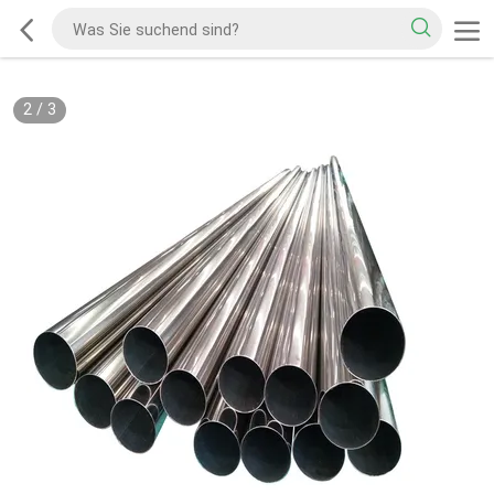
2
/
3