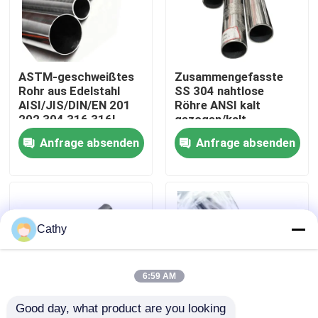
Werksbesichtigung
ASTM-geschweißtes
Zusammengefasste
Qualitätskontrolle
Rohr aus Edelstahl
SS 304 nahtlose
AISI/JIS/DIN/EN 201
Röhre ANSI kalt
202 304 316 316L
gezogen/kalt
Kontakt mit uns
gewalzt/heiß gewalzt
Anfrage absenden
Anfrage absenden
Neuigkeiten
Rechtssachen
Cathy
Bitte um ein Angebot
6:59 AM
Good day, what product are you looking 
Blatt-Edelstahl