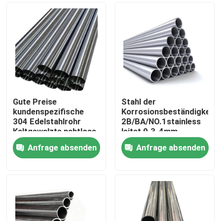
Gute Preise
Stahl der
kundenspezifische
Korrosionsbeständigkeit
304 Edelstahlrohr
2B/BA/NO.1stainless
Kaltgewalzte nahtlose
leitet 0.3-4mm
glänzende gegossene
Kundenbezogenheit
Anfrage absenden
Anfrage absenden
Rohre für Fittings
Zu Hause
Produkte
Über uns