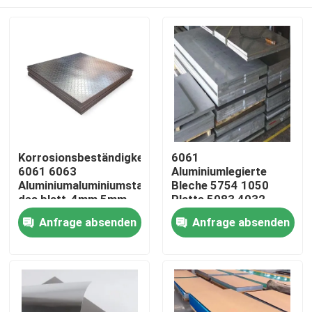
Korrosionsbeständigkeit
6061
6061 6063
Aluminiumlegierte
Aluminiumaluminiumstahlplatte
Bleche 5754 1050
des blatt-4mm 5mm
Platte 5083 4032
T6
5052 500-2000 mm
Zu Hause
Anfrage absenden
Anfrage absenden
Produkte
Über uns