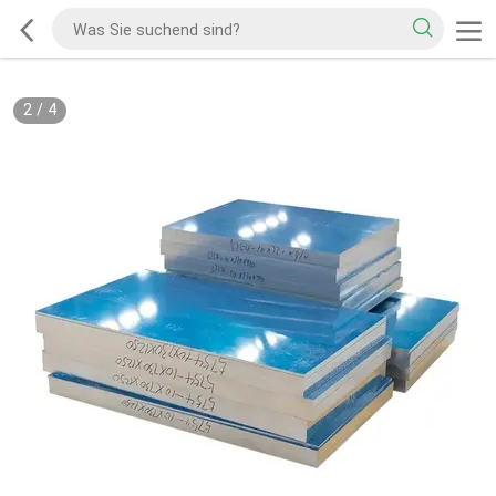
2
/
4