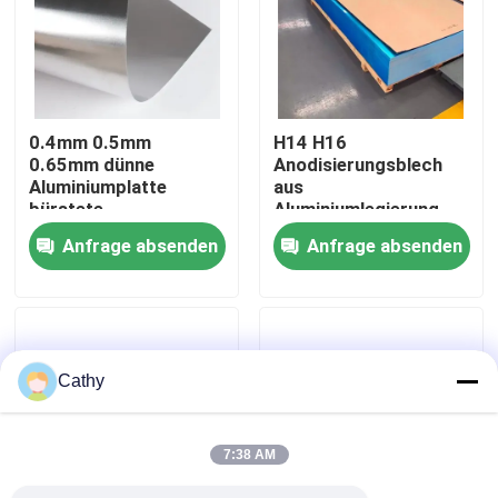
Werksbesichtigung
Qualitätskontrolle
0.4mm 0.5mm
H14 H16
0.65mm dünne
Anodisierungsblech
Aluminiumplatte
aus
Kontakt mit uns
bürstete
Aluminiumlegierung
Aluminiumblatt ASTM
5052 5083 0,25-4,5
Anfrage absenden
Anfrage absenden
ISO
mm
Neuigkeiten
Rechtssachen
Cathy
Bitte um ein Angebot
7:38 AM
Blatt-Edelstahl