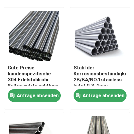
Gute Preise
Stahl der
kundenspezifische
Korrosionsbeständigkeit
304 Edelstahlrohr
2B/BA/NO.1stainless
Kaltgewalzte nahtlose
leitet 0.3-4mm
glänzende gegossene
Kundenbezogenheit
Zu Hause
Anfrage absenden
Anfrage absenden
Rohre für Fittings
Produkte
Über uns