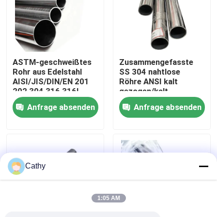
Werksbesichtigung
Qualitätskontrolle
ASTM-geschweißtes
Zusammengefasste
Rohr aus Edelstahl
SS 304 nahtlose
AISI/JIS/DIN/EN 201
Röhre ANSI kalt
Kontakt mit uns
202 304 316 316L
gezogen/kalt
gewalzt/heiß gewalzt
Anfrage absenden
Anfrage absenden
Neuigkeiten
Rechtssachen
Cathy
Bitte um ein Angebot
1:05 AM
Blatt-Edelstahl